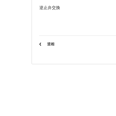
逆止弁交換
逆相