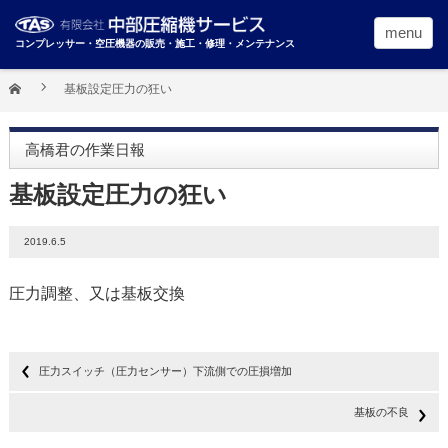
menu
コンプレッサー・空圧機器の販売・施工・修理・メンテナンス
基板設定圧力の狂い
高橋君の作業日報
基板設定圧力の狂い
2019.6.5
圧力調整、又は基板交換
圧力スイッチ（圧力センサー）下流側での圧損増加
基板の不良